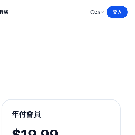
商務
登入
Zh
年付會員
$19.99