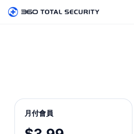
月付會員
$3.99